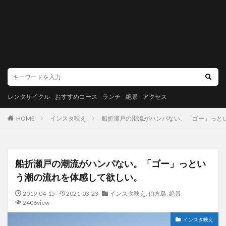
レンタサイクル
おすすめコース
ランチ
絶景
アクセス
HOME
インスタ映え
船折瀬戸の潮流がハンパない。「ゴー」っと
船折瀬戸の潮流がハンパない。「ゴー」っとい
う潮の流れを体感して欲しい。
2019-04-15
2021-03-23
インスタ映え
,
伯方島
,
絶景
2406view
インスタ映え