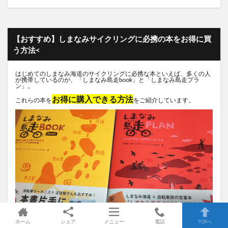
【おすすめ】しまなみサイクリングに必携の本をお得に買
う方法<
はじめてのしまなみ海道のサイクリングに必携な本といえば、多くの人
が携帯しているのが、「しまなみ島走book」と「しまなみ島走プラ
ン」。
お得に購入できる方法
これらの本を
をご紹介しています。
ホーム
シェア
メニュー
電話
TOPへ