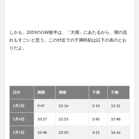
しかも、2019のGW後半は、「大潮」にあたるから、潮の流
れもすごいと思う。この付近での干満時刻は以下の表のとお
りだよ。
日付
満潮
満潮
干潮
干潮
5月3日
9:47
22:16
3:10
15:12
5月4日
10:17
22:53
3:43
15:48
5月5日
10:48
23:30
4:15
16:16