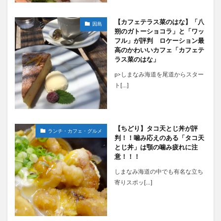
【カフェテラス菜のはな】「八
因島
朔のガトーショコラ」と「ワッ
フル」が評判 ロケーション最
高のかわいいカフェ「カフェテ
ラス菜のはな」
p>しまなみ海道を尾道からスター
ト[…]
【ちどり】タコ天とじ丼が評
ランチ・カフェ・グルメ
判！！噛み応えのある「タコ天
とじ丼」は顎の噛み疲れに注
意！！！
しまなみ海道の中でも有名な立ち
寄りスポッ[…]