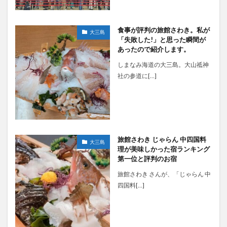
食事が評判の旅館さわき。私が
大三島
「失敗した!」と思った瞬間が
あったので紹介します。
しまなみ海道の大三島。大山祗神
社の参道に[…]
旅館さわき じゃらん 中四国料
大三島
理が美味しかった宿ランキング
第一位と評判のお宿
旅館さわき さんが、「じゃらん 中
四国料[…]