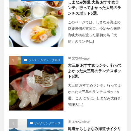
しまなみ海道 大島 おすすめラ
ンチ。行ってよかった大島のラ
ンチスポット5選。
このページでは、しまなみ海道の
愛媛県側の玄関口、今治から来島
海峡大橋を渡った最初の島「大
島」のランチ[…]
37399view
ランチ・カフェ・グルメ
大三島 おすすめランチ。行って
よかった大三島のランチスポッ
ト5選。
大三島 おすすめランチ。行ってよ
かった大三島のランチスポット5
選。 こんにちは。しまなみ大好き
管理人[…]
37096view
サイクリングコース
尾道からしまなみ海道サイクリ