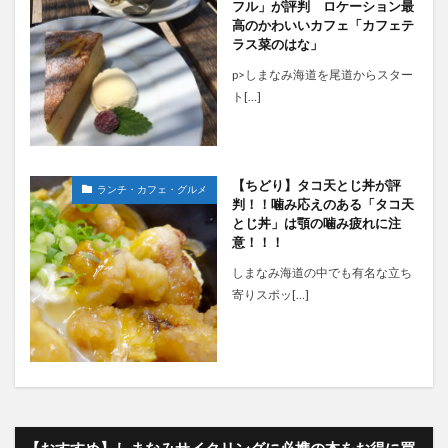
フル」が評判 ロケーション最
高のかわいいカフェ「カフェテ
ラス菜のはな」
p>しまなみ海道を尾道からスター
ト[…]
【ちどり】タコ天とじ丼が評
ランチ・カフェ・グルメ
判！！噛み応えのある「タコ天
とじ丼」は顎の噛み疲れに注
意！！！
しまなみ海道の中でも有名な立ち
寄りスポッ[…]