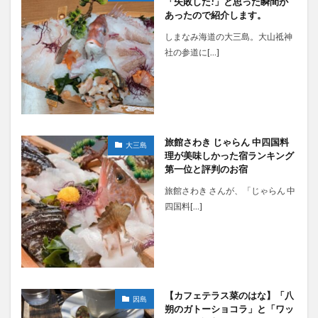
「失敗した!」と思った瞬間が
あったので紹介します。
しまなみ海道の大三島。大山祗神
社の参道に[…]
旅館さわき じゃらん 中四国料
大三島
理が美味しかった宿ランキング
第一位と評判のお宿
旅館さわき さんが、「じゃらん 中
四国料[…]
【カフェテラス菜のはな】「八
因島
朔のガトーショコラ」と「ワッ