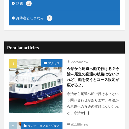
話題
13
身障者としまなみ
1
Popular articles
72750view
アクセス
今治から尾道へ船で行ける？今
治～尾道の直通の航路はないけ
れど、船を使うとコース設定が
広がるよ。
今治から尾道へ船で行ける？とい
う問い合わせがあります。今治か
ら尾道への直通の航路はないけれ
ど、今治か[…]
61188view
ランチ・カフェ・グルメ