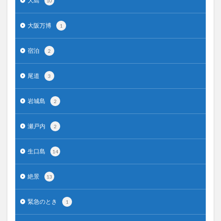
大島
10
大阪万博
1
宿泊
2
尾道
3
岩城島
2
瀬戸内
2
生口島
14
絶景
13
緊急のとき
1