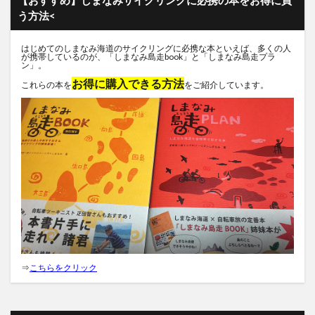
【おすすめ】しまなみサイクリングに必携の本をお得に買
う方法<
はじめてのしまなみ海道のサイクリングに必携な本といえば、多くの人
が携帯しているのが、「しまなみ島走book」と「しまなみ島走プラ
ン」。
お得に購入できる方法
これらの本を
をご紹介しています。
⇒
こちらをクリック