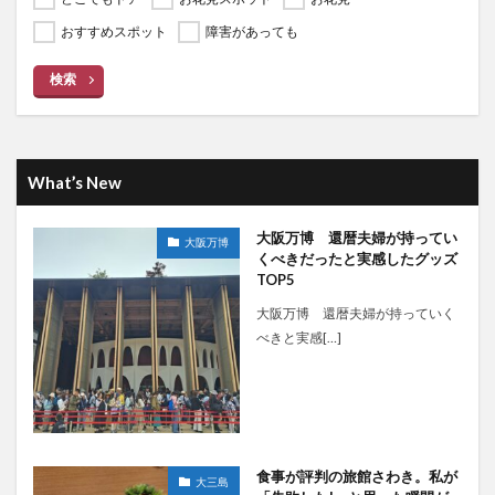
おすすめスポット
障害があっても
検索
What’s New
大阪万博 還暦夫婦が持ってい
大阪万博
くべきだったと実感したグッズ
TOP5
大阪万博 還暦夫婦が持っていく
べきと実感[…]
食事が評判の旅館さわき。私が
大三島