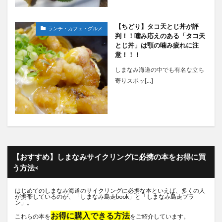
【ちどり】タコ天とじ丼が評
ランチ・カフェ・グルメ
判！！噛み応えのある「タコ天
とじ丼」は顎の噛み疲れに注
意！！！
しまなみ海道の中でも有名な立ち
寄りスポッ[…]
【おすすめ】しまなみサイクリングに必携の本をお得に買
う方法<
はじめてのしまなみ海道のサイクリングに必携な本といえば、多くの人
が携帯しているのが、「しまなみ島走book」と「しまなみ島走プラ
ン」。
お得に購入できる方法
これらの本を
をご紹介しています。