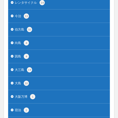
レンタサイクル
14
今治
13
伯方島
10
向島
4
因島
4
大三島
19
大島
10
大阪万博
1
宿泊
2