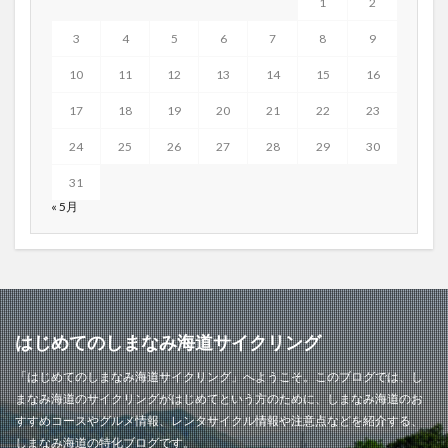
1
2
3
4
5
6
7
8
9
10
11
12
13
14
15
16
17
18
19
20
21
22
23
24
25
26
27
28
29
30
31
« 5月
はじめてのしまなみ海道サイクリング
「はじめてのしまなみ海道サイクリング」へようこそ。このブログでは、し
まなみ海道のサイクリングがはじめてという方のために、しまなみ海道のお
すすめコースやグルメ情報、レンタサイクル情報や注意点などを紹介する、
しまなみ海道の特化ブログです。