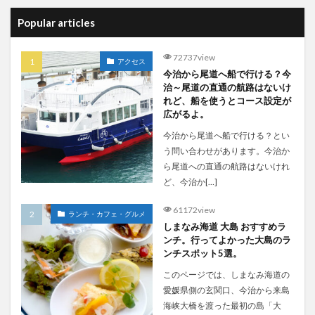
Popular articles
72737view
アクセス
今治から尾道へ船で行ける？今
治～尾道の直通の航路はないけ
れど、船を使うとコース設定が
広がるよ。
今治から尾道へ船で行ける？とい
う問い合わせがあります。今治か
ら尾道への直通の航路はないけれ
ど、今治か[…]
61172view
ランチ・カフェ・グルメ
しまなみ海道 大島 おすすめラ
ンチ。行ってよかった大島のラ
ンチスポット5選。
このページでは、しまなみ海道の
愛媛県側の玄関口、今治から来島
海峡大橋を渡った最初の島「大