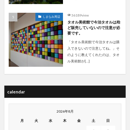
36189view
しまなみ周辺
タオル美術館で今治タオルは殆
ど販売していないので注意が必
要です。
「タオル美術館で今治タオルは購
入できないので注意してね。」そ
のように教えてくれたのは、タオ
ル美術館が[…]
calendar
2026年8月
月
火
水
木
金
土
日