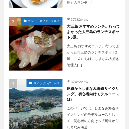
島」のランチ[…]
37382view
ランチ・カフェ・グルメ
大三島 おすすめランチ。行って
よかった大三島のランチスポッ
ト5選。
大三島 おすすめランチ。行ってよ
かった大三島のランチスポット5
選。 こんにちは。しまなみ大好き
管理人[…]
37092view
サイクリングコース
尾道からしまなみ海道サイクリ
ング。初心者向けモデルコース
は?
このページでは、しまなみ海道サ
イクリングのモデルコースとし
て、初心者の方向けへ「尾道から
しまなみ海道[…]