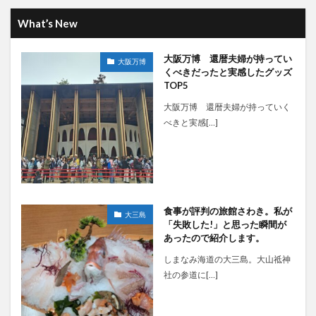
What’s New
大阪万博 還暦夫婦が持ってい
大阪万博
くべきだったと実感したグッズ
TOP5
大阪万博 還暦夫婦が持っていく
べきと実感[…]
食事が評判の旅館さわき。私が
大三島
「失敗した!」と思った瞬間が
あったので紹介します。
しまなみ海道の大三島。大山祗神
社の参道に[…]