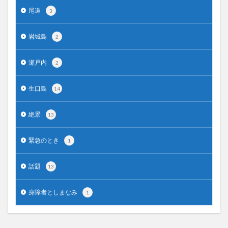
尾道
3
岩城島
2
瀬戸内
2
生口島
14
絶景
13
緊急のとき
1
話題
13
身障者としまなみ
1