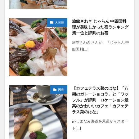
旅館さわき じゃらん 中四国料
大三島
理が美味しかった宿ランキング
第一位と評判のお宿
旅館さわき さんが、「じゃらん 中
四国料[…]
【カフェテラス菜のはな】「八
因島
朔のガトーショコラ」と「ワッ
フル」が評判 ロケーション最
高のかわいいカフェ「カフェテ
ラス菜のはな」
p>しまなみ海道を尾道からスター
ト[…]