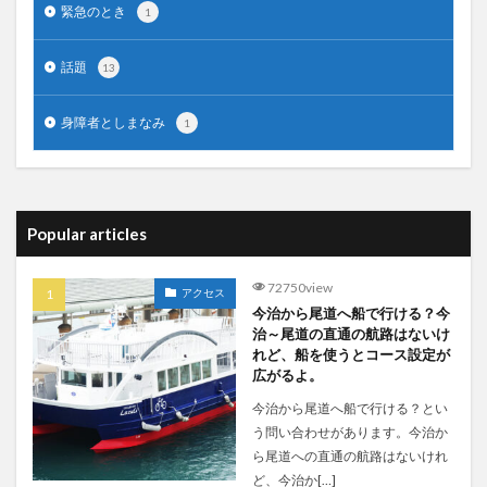
緊急のとき
1
話題
13
身障者としまなみ
1
Popular articles
72750view
アクセス
今治から尾道へ船で行ける？今
治～尾道の直通の航路はないけ
れど、船を使うとコース設定が
広がるよ。
今治から尾道へ船で行ける？とい
う問い合わせがあります。今治か
ら尾道への直通の航路はないけれ
ど、今治か[…]