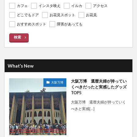
カフェ
インスタ映え
イルカ
アクセス
どこでもドア
お花見スポット
お花見
おすすめスポット
障害があっても
検索
What’s New
大阪万博 還暦夫婦が持ってい
大阪万博
くべきだったと実感したグッズ
TOP5
大阪万博 還暦夫婦が持っていく
べきと実感[…]