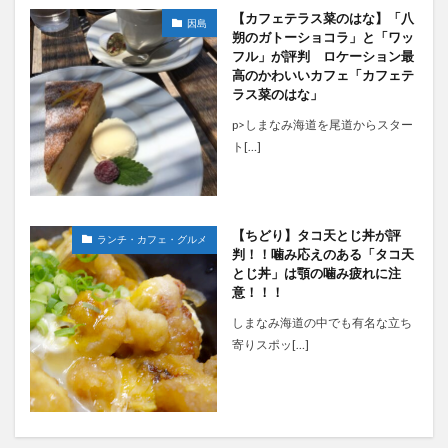
【カフェテラス菜のはな】「八
因島
朔のガトーショコラ」と「ワッ
フル」が評判 ロケーション最
高のかわいいカフェ「カフェテ
ラス菜のはな」
p>しまなみ海道を尾道からスター
ト[…]
【ちどり】タコ天とじ丼が評
ランチ・カフェ・グルメ
判！！噛み応えのある「タコ天
とじ丼」は顎の噛み疲れに注
意！！！
しまなみ海道の中でも有名な立ち
寄りスポッ[…]