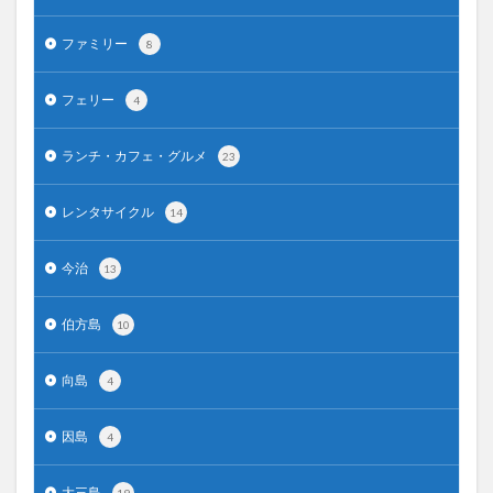
ファミリー
8
フェリー
4
ランチ・カフェ・グルメ
23
レンタサイクル
14
今治
13
伯方島
10
向島
4
因島
4
大三島
19