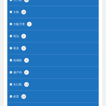
大島
10
大阪万博
1
宿泊
2
尾道
3
岩城島
2
瀬戸内
2
生口島
14
絶景
13