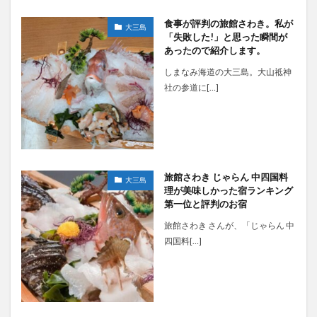
食事が評判の旅館さわき。私が
大三島
「失敗した!」と思った瞬間が
あったので紹介します。
しまなみ海道の大三島。大山祗神
社の参道に[…]
旅館さわき じゃらん 中四国料
大三島
理が美味しかった宿ランキング
第一位と評判のお宿
旅館さわき さんが、「じゃらん 中
四国料[…]