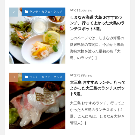
61188view
ランチ・カフェ・グルメ
しまなみ海道 大島 おすすめラ
ンチ。行ってよかった大島のラ
ンチスポット5選。
このページでは、しまなみ海道の
愛媛県側の玄関口、今治から来島
海峡大橋を渡った最初の島「大
島」のランチ[…]
37399view
ランチ・カフェ・グルメ
大三島 おすすめランチ。行って
よかった大三島のランチスポッ
ト5選。
大三島 おすすめランチ。行ってよ
かった大三島のランチスポット5
選。 こんにちは。しまなみ大好き
管理人[…]