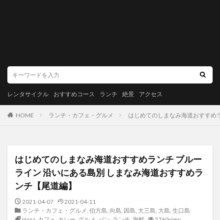
レンタサイクル
おすすめコース
ランチ
絶景
アクセス
HOME
ランチ・カフェ・グルメ
はじめてのしまなみ海道おすすめラ
はじめてのしまなみ海道おすすめランチ ブルー
ライン 沿いにある島別 しまなみ海道おすすめラ
ンチ【尾道編】
2021-04-07
2021-04-11
ランチ・カフェ・グルメ
,
伯方島
,
向島
,
因島
,
大三島
,
大島
,
生口島
pizza
,
カフェ
,
カレー
,
グルメ
,
パン
,
ランチ
,
海鮮
2760view