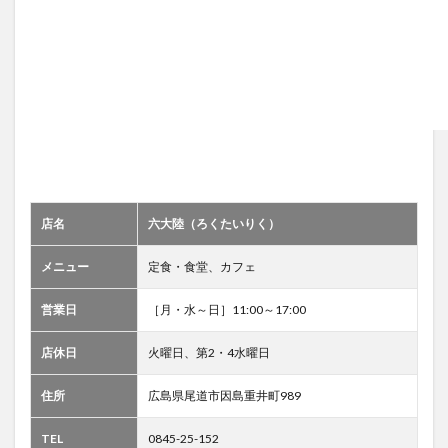
店名
六大陸（ろくたいりく）
メニュー
定食・食堂、カフェ
営業日
［月・水～日］11:00～17:00
店休日
火曜日、第2・4水曜日
住所
広島県尾道市因島重井町989
TEL
0845-25-152