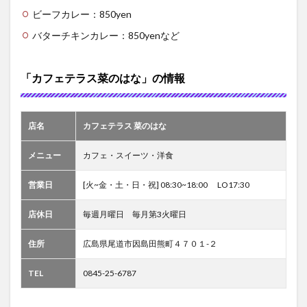
ビーフカレー：850yen
バターチキンカレー：850yenなど
「カフェテラス菜のはな」の情報
店名
カフェテラス 菜のはな
メニュー
カフェ・スイーツ・洋食
営業日
[火~金・土・日・祝] 08:30~18:00 LO17:30
店休日
毎週月曜日 毎月第3火曜日
住所
広島県尾道市因島田熊町４７０１-２
TEL
0845-25-6787