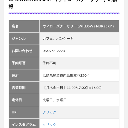
報
店名
ウィローズナーサリー (WILLOWS NURSERY )
ジャンル
カフェ、パンケーキ
お問い合わせ
0848-51-7773
予約可否
予約不可
住所
広島県尾道市向島町立花250-4
営業時間
【月木金土日】11:00?17:00(l.o.16:00)
定休日
火曜日、水曜日
HP
クリック
インスタグラム
クリック