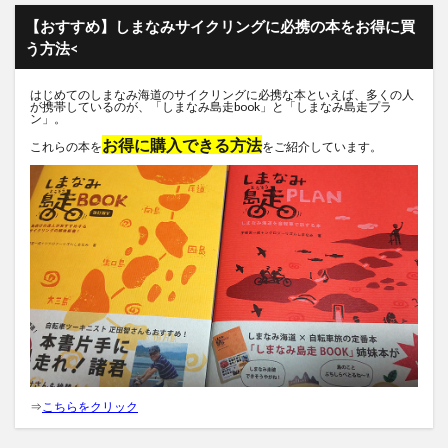
【おすすめ】しまなみサイクリングに必携の本をお得に買
う方法<
はじめてのしまなみ海道のサイクリングに必携な本といえば、多くの人
が携帯しているのが、「しまなみ島走book」と「しまなみ島走プラ
ン」。
お得に購入できる方法
これらの本を
をご紹介しています。
⇒
こちらをクリック