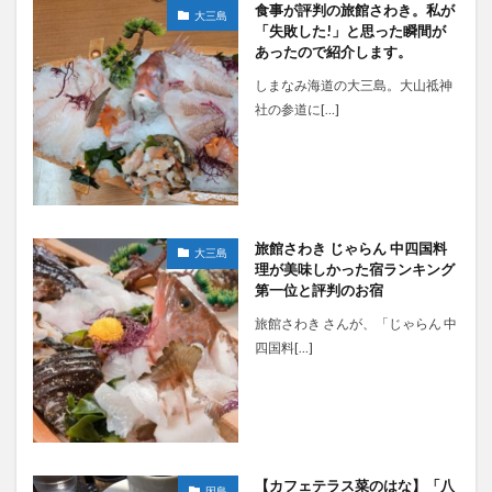
食事が評判の旅館さわき。私が
大三島
「失敗した!」と思った瞬間が
あったので紹介します。
しまなみ海道の大三島。大山祗神
社の参道に[…]
旅館さわき じゃらん 中四国料
大三島
理が美味しかった宿ランキング
第一位と評判のお宿
旅館さわき さんが、「じゃらん 中
四国料[…]
【カフェテラス菜のはな】「八
因島