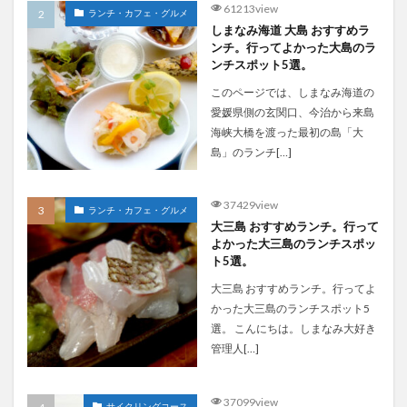
61213view
ランチ・カフェ・グルメ
しまなみ海道 大島 おすすめラ
ンチ。行ってよかった大島のラ
ンチスポット5選。
このページでは、しまなみ海道の
愛媛県側の玄関口、今治から来島
海峡大橋を渡った最初の島「大
島」のランチ[…]
37429view
ランチ・カフェ・グルメ
大三島 おすすめランチ。行って
よかった大三島のランチスポッ
ト5選。
大三島 おすすめランチ。行ってよ
かった大三島のランチスポット5
選。 こんにちは。しまなみ大好き
管理人[…]
37099view
サイクリングコース