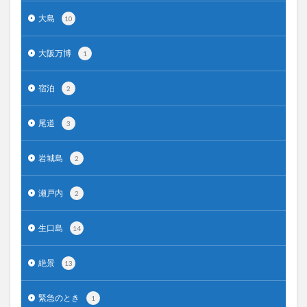
大島
10
大阪万博
1
宿泊
2
尾道
3
岩城島
2
瀬戸内
2
生口島
14
絶景
13
緊急のとき
1