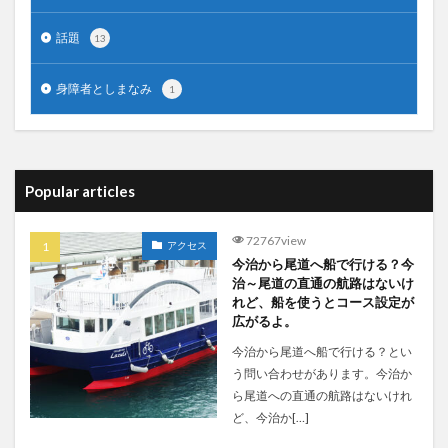
話題
13
身障者としまなみ
1
Popular articles
72767view
アクセス
今治から尾道へ船で行ける？今
治～尾道の直通の航路はないけ
れど、船を使うとコース設定が
広がるよ。
今治から尾道へ船で行ける？とい
う問い合わせがあります。今治か
ら尾道への直通の航路はないけれ
ど、今治か[…]