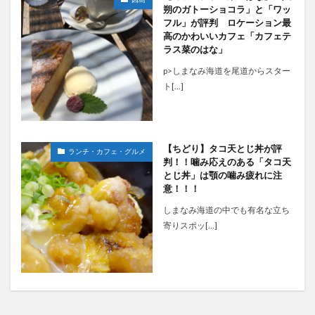
朔のガトーショコラ」と「ワッ
フル」が評判 ロケーション最
高のかわいいカフェ「カフェテ
ラス菜のはな」
p>しまなみ海道を尾道からスター
ト[…]
【ちどり】タコ天とじ丼が評
ランチ・カフェ・グルメ
判！！噛み応えのある「タコ天
とじ丼」は顎の噛み疲れに注
意！！！
しまなみ海道の中でも有名な立ち
寄りスポッ[…]