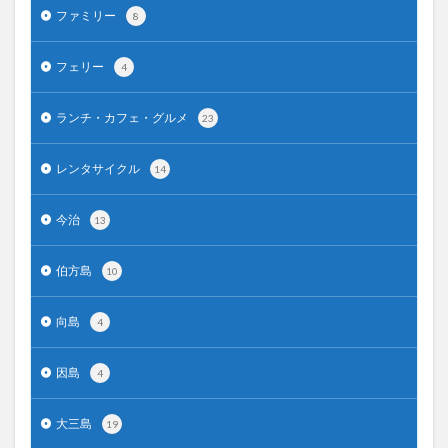
ファミリー
8
フェリー
4
ランチ・カフェ・グルメ
23
レンタサイクル
14
今治
13
伯方島
10
向島
4
因島
4
大三島
19